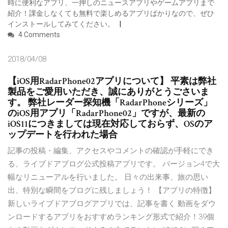
時に便利なアプリ、一押しのニュースアプリやゲームアプリまで
紹介！課金しなくても無料で楽しめるアプリばかりなので、ぜひ
インストールしてみてください。
4 Comments
2018/04/08
【iOS用RadarPhone02アプリについて】 平素は弊社
製品をご愛用いただき、誠にありがとうごさいま
す。 弊社レーダー探知機「RadarPhoneシリーズ」
のiOS用アプリ「RadarPhone02」ですが、最新の
iOS11につきましては現在対応しておらず、OSのア
ップデートを行われた場合
‎記事の投稿・編集、アクセスやコメントの確認が手軽にでき
る、ライブドアブログ公式投稿アプリです。 バージョン4で大
幅なリニューアルを行いました。 日々の出来事、旅の思い
出、特別な瞬間をブログに残しましょう！ 【アプリの特徴】
新しいライブドアブログアプリでは、記事を書く 動画をダウ
ンロードするアプリをおすすめランキング形式で紹介！39個