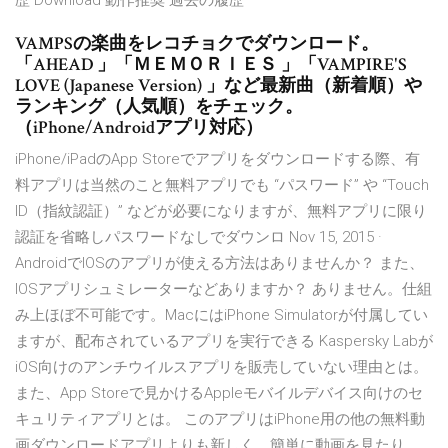
歴 Download 動作推奨 過去の履歴
VAMPSの楽曲をレコチョクでダウンロード。
「AHEAD 」「ＭＥＭＯＲＩＥＳ 」「VAMPIRE'S
LOVE (Japanese Version) 」など最新曲（新着順）や
ランキング（人気順）をチェック。
（iPhone/Androidアプリ対応）
iPhone/iPadのApp Storeでアプリをダウンロードする際、有
料アプリは当然のこと無料アプリでも “パスワード” や “Touch
ID（指紋認証）” などが必要になりますが、無料アプリに限り
認証を省略しパスワードなしでダウンロ Nov 15, 2015 ·
AndroidでIOSのアプリが使える方法はありませんか？ また、
IOSアプリシュミレーターなどありますか？ ありません。仕組
み上ほぼ不可能です。MacにはiPhone Simulatorが付属してい
ますが、配布されているアプリを実行できる Kaspersky Labが
iOS向けのアンチウイルスアプリを販売していない理由とは。
また、App Storeで見かけるAppleモバイルデバイス向けのセ
キュリティアプリとは。 このアプリはiPhone用の他の無料動
画ダウンロードアプリよりも新しく、簡単に動画を見たり、