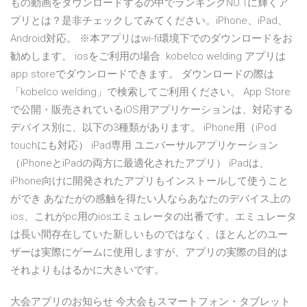
もの動画をダウンロードするの中でランキングNO.1に輝くア
プリとは？是非チェックしてみてください。iPhone、iPad、
Android対応。 ※本アプリはwi-fi環境下でのダウンロードをお
勧めします。 iosをご利用の場合. kobelco welding アプリは
app storeでダウンロードできます。 ダウンロードの際は
「kobelco welding」で検索してご利用ください。 App Store
で公開・販売されているiOS用アプリケーションは、対応する
デバイス別に、以下の3種類があります。 iPhone用（iPod
touchにも対応） iPad専用 ユニバーサルアプリケーション
（iPhoneとiPadの両方に最適化されたアプリ） iPadは、
iPhone向けに開発されたアプリもインストールして使うこと
ができ あなたがの感触を得たい人ならあなたのデバイス上の
ios、これがpc用のiosエミュレータの出番です。エミュレータ
は長い間存在していた新しいものではなく、ほとんどのユー
ザーは実際にゲームに使用しますが、アプリの実際の目的は
それよりもはるかに大きいです。
大会アプリのお知らせ 今大会もスマートフォン・タブレット