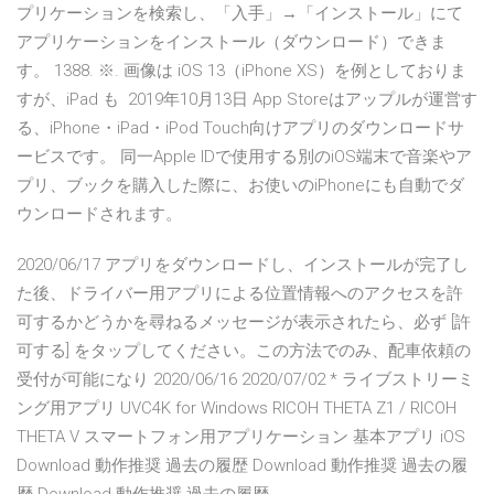
プリケーションを検索し、「入手」→「インストール」にて
アプリケーションをインストール（ダウンロード）できま
す。 1388. ※. 画像は iOS 13（iPhone XS）を例としておりま
すが、iPad も 2019年10月13日 App Storeはアップルが運営す
る、iPhone・iPad・iPod Touch向けアプリのダウンロードサ
ービスです。 同一Apple IDで使用する別のiOS端末で音楽やア
プリ、ブックを購入した際に、お使いのiPhoneにも自動でダ
ウンロードされます。
2020/06/17 アプリをダウンロードし、インストールが完了し
た後、ドライバー用アプリによる位置情報へのアクセスを許
可するかどうかを尋ねるメッセージが表示されたら、必ず [許
可する] をタップしてください。この方法でのみ、配車依頼の
受付が可能になり 2020/06/16 2020/07/02 * ライブストリーミ
ング用アプリ UVC4K for Windows RICOH THETA Z1 / RICOH
THETA V スマートフォン用アプリケーション 基本アプリ iOS
Download 動作推奨 過去の履歴 Download 動作推奨 過去の履