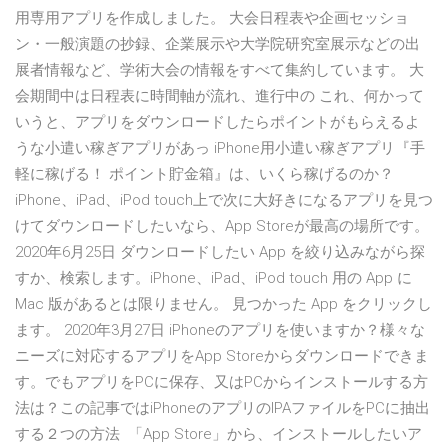
用専用アプリを作成しました。 大会日程表や企画セッショ
ン・一般演題の抄録、企業展示や大学院研究室展示などの出
展者情報など、学術大会の情報をすべて集約しています。 大
会期間中は日程表に時間軸が流れ、進行中の これ、何かって
いうと、アプリをダウンロードしたらポイントがもらえるよ
うな小遣い稼ぎアプリがあっ iPhone用小遣い稼ぎアプリ『手
軽に稼げる！ ポイント貯金箱』は、いくら稼げるのか？
iPhone、iPad、iPod touch上で次に大好きになるアプリを見つ
けてダウンロードしたいなら、App Storeが最高の場所です。
2020年6月25日 ダウンロードしたい App を絞り込みながら探
すか、検索します。iPhone、iPad、iPod touch 用の App に
Mac 版があるとは限りません。 見つかった App をクリックし
ます。 2020年3月27日 iPhoneのアプリを使いますか？様々な
ニーズに対応するアプリをApp Storeからダウンロードできま
す。でもアプリをPCに保存、又はPCからインストールする方
法は？この記事ではiPhoneのアプリのIPAファイルをPCに抽出
する２つの方法 「App Store」から、インストールしたいア