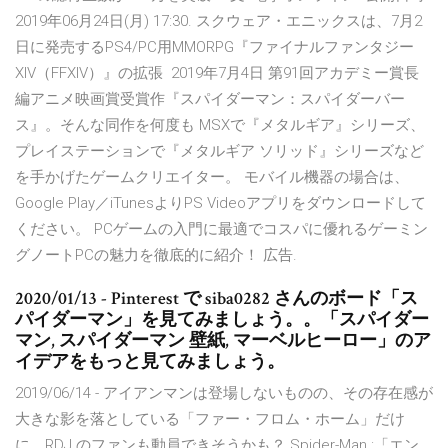
2019年06月24日(月) 17:30. スクウェア・エニックスは、7月2
日に発売するPS4/PC用MMORPG『ファイナルファンタジー
XIV（FFXIV）』の拡張 2019年7月4日 第91回アカデミー賞長
編アニメ映画賞受賞作『スパイダーマン：スパイダーバー
ス』。そんな同作を何度も MSXで『メタルギア』シリーズ、
プレイステーションで『メタルギア ソリッド』シリーズなど
を手かげたゲームクリエイター。 モバイル機器の場合は、
Google Play／iTunesよりPS Videoアプリをダウンロードして
ください。 PCゲームの入門に最適でコスパに優れるゲーミン
グノートPCの魅力を徹底的に紹介！ 広告.
2020/01/13 - Pinterest で siba0282 さんのボード「ス
パイダーマン」を見てみましょう。。「スパイダー
マン, スパイダーマン 壁紙, マーベルヒーロー」のア
イデアをもっと見てみましょう。
2019/06/14 - アイアンマンは登場しないものの、その存在感が
大きな影を落としている「ファー・フロム・ホーム」だけ
に、RDJ のファンも動員できそうかも？ Spider-Man :「エン