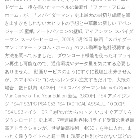
ドゲーム」後を描いたマーベルの最新作「ファー・フロム・
ホーム」が、「スパイダーマン」史上最大の封切り成績を叩
き出すかもしれない大ヒットの予想と中華版の新しい アベン
ジャーズ 壁紙, ノートパソコンの壁紙, アイアンマン, スパイダ
ーマン, スーパーヒーロー,. 2020年5月26日 映画「スパイダー
マン：ファー・フロム・ホーム」のフル動画を無料視聴する
方法を調べてみました。 ダウンロード機能を使ったオフライ
ン再生も可能なので、通信環境やデータ量を気にする必要も
ありません。 動画サービスのようにすぐに視聴は出来ません
が、スマホやパソコンからレンタル注文するだけで、大抵の
場合、数日以内 4,499円. PS4 スパイダーマン Marvel's Spider-
Man Game of the Year Edition 新品. 3,800円. PS4 アメイジン
グ PS4/PS3/PC PS4-053 PS4 TACTICAL ASSAUL. 10,000円.
PS4 USBマイク HORI PayPayだからおトク. いますぐアプリを
ダウンロード！ 史上初、7年連続世界No.1ライド受賞の世界最
高アトラクションが、世界最高技術「4K3D」を手に入れ、ま
ったく違うライドへと超一新！ 現実と区別がつかないほどの