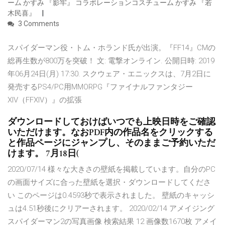
ーム かすみ 『影牢』 コラボレーションコスチューム かすみ 『若
木民喜』
3 Comments
スパイダーマン役・トム・ホランド氏が出演。『FF14』CMの
総再生数が800万を突破！ 文: 電撃オンライン. 公開日時: 2019
年06月24日(月) 17:30. スクウェア・エニックスは、7月2日に
発売するPS4/PC用MMORPG『ファイナルファンタジー
XIV（FFXIV）』の拡張
ダウンロードしておけばいつでも上映日時をご確認
いただけます。なおPDF内の作品名をクリックする
と作品ページにジャンプし、そのままご予約いただ
けます。 7月18日(
2020/07/14 様々な大きさの壁紙を掲載しています。自分のPC
の画面サイズに合った壁紙を選択・ダウンロードしてくださ
い このページは0.4593秒で表示されました。 壁紙のキャッシ
ュは4.51秒後にクリアーされます。 2020/02/14 アメイジング
スパイダーマン2の写真画像 検索結果 12 画像数1670枚 アメイ