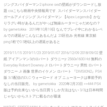
ジングスパイダーマン2 iphone seの壁紙がダウンロードし放
題 ciaこちら映画中央情報局です. スパイダーマンスパイダー
ガールアメイジング スパイダーマン 【Apex Legends】かな
りラグい時があるんだがやっぱ無線ルーターじゃだめなの？
by gametokka · 2019年10月19日 なんでプレイ中にわかるレベ
ルでの遅延がこんなにあるんだよ 23区住み 光有線 東京鯖
ping1桁で0.5秒以上の遅延があると
2019/11/15 2019/11/23 2019/01/07 2016/12/09 2018/09/02 壁
紙 アイアンマン3のロバート ダウニーjr 2560x1600 Hd 無料の
Everyday Robert Downey Jr ロバートダウニーjr 男性 ロバート
ダウニー Jr 画像 世界のイケメン ロバート 『DIVISION2』PS4
版 3/3配信のDLC ウォーロード オブ ニューヨークは事前予約
なしの当日販売。 by gametokka · 2020年2月20日 >>444 PS4
版は予約出来ないから当日買うしか方法はない 3/3は日本時間
じゃないからストアに載るのが最速