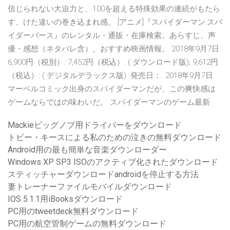
信じられない大迫力と、100を超える特殊効果の連続がもたら
す、けた違いの巻き込まれ感。 [アニメ]『スパイダーマン:スパ
イダーバース』のレンタル・通販・在庫検索。あらすじ、声
優・感想（ネタバレ含）、おすすめ映画情報。 2018年9月7日
6,900円（税別）: 7,452円（税込）: ( ダウンロード版); 9,612円
（税込）: ( デジタルデラックス版). 発売日：. 2018年9月7日
マーベルコミック出身のスパイダーマンだが、この爽快感は
ゲームならではの味わいだ。 スパイダーマンのゲーム最新
Mackieビッグノブ用ドライバーをダウンロード
トビー・キースによる私のための泣きの無料ダウンロード
Android用の最も簡単な音楽ダウンローダー
Windows XP SP3 ISOのアクティブ化されたダウンロード
スティッチャーダウンロードandroidを停止する方法
妻トレーナーファイルモバイルダウンロード
IOS 5.1.1用iBooksダウンロード
PC用のtweetdeck無料ダウンロード
PC用の航空管制ゲームの無料ダウンロード