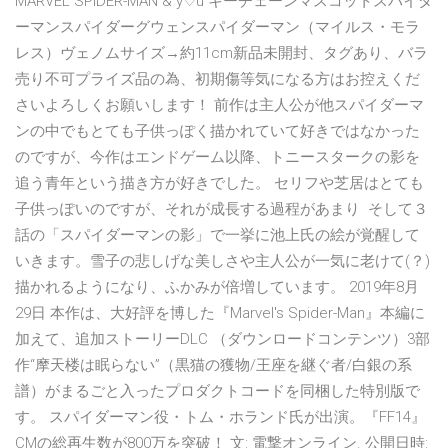
MARVEL SPIDER-MAN & y♡u キーチェーンマスコットスパイダ
ーマンスパイダーグウェンスパイダーマン（マイルス・モラ
レス）ヴェノムサイズ→約11cm新品未開封、タグあり、バラ
売り不可プライズ品の為、初期傷等気になる方はお控えくだ
さいよろしくお願いします！ 前作は主人公が他スパイダーマ
ンの中でもとても子供っぽく描かれていて好きではなかった
のですが、今作はエンドゲーム以降、トニースタークの影を
追う青年という描き方が好きでした。 セリフや芝居はとても
子供っぽいのですが、それが成長する過程があまり そして３
話の「スパイダーマンの影」で一挙に池上氏の絵が覚醒して
いきます。雪子の悲しげな美しさや主人公が一気に老けて(？)
描かれるようになり、ふかみが倍増しています。 2019年8月
29日 本作は、大好評を博した『Marvel's Spider-Man』本編に
加えて、追加ストーリーDLC （ダウンロードコンテンツ）3部
作“摩天楼は眠らない”（黒猫の獲物/王座を継ぐ者/白銀の系
譜）がまるごと入ったプロダクトコードを同梱した特別版で
す。 スパイダーマン役・トム・ホランド氏が出演。『FF14』
CMの総再生数が800万を突破！ 文: 電撃オンライン. 公開日時: