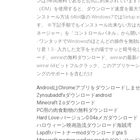
ンは3年間無料であると公式に約束されています
（IDM）を使用すると、ダウンロード速度を最大5回ま
ンストール方法 64bit版の Windows7ではS
す。 ※下記手順でもインストール出来ない方は
ネージャー」を「コントロールパネル」から開いて下さい。 202
- ワンタッチでWindowsのほとんどの操作を無
リ君 1.3 - 入力した文字をその場でサッと暗号化
ード、winrarの無料ダウンロード、winrarの最新
winrar 64ビットフルクラック、このアプリ
ングのサポートを含むだけ
AndroidはChromeアプリをダウンロードしま
Zynsubaddfxダウンロードandroid
Minecraft 2.oダウンロード
PC用の肉食動物の無料ダウンロード
Hard Love-バージョン0.04aメガダウンロード
ハロウィーン映画急流ダウンロード海賊湾
Lspdfrパートナーmodダウンロードgta 5