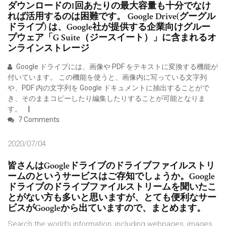
ダウンロードの1回あたりの最大容量も十分でなけ
れば活用するのは困難です。 Google Drive(グーグル
ドライブ) は、Google社が提供する企業向けグルー
プウェア「G Suite（ジースイート）」に含まれるオ
ンラインストレージ
Google ドライブには、画像や PDF をテキストに変換する機能が
付いています。 この機能を使うと、画像内に写っている文字列
や、PDF 内の文字列を Google ドキュメントに抽出することがで
き、そのままコピーしたり編集したりすることが可能となりま
す。
7 Comments
2020/07/04
皆さんはGoogleドライブのドライブファイルストリ
ームのというサービスはご存知でしょうか。Google
ドライブのドライブファイルストリームを聞いたこ
とがない方も多いと思いますが、とても便利なサー
ビスがGoogleから出ていますので、まとめます。
Search the world's information, including webpages, images,