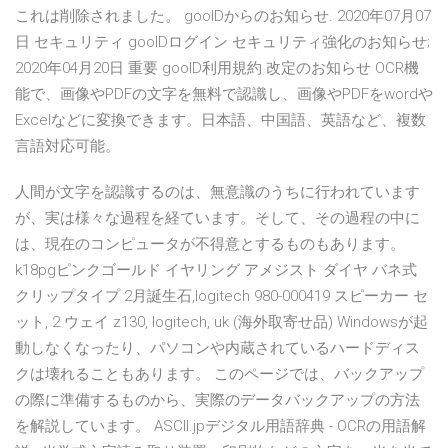
これは削除されました。 gooIDからのお知らせ. 2020年07月07
日 セキュリティ gooIDログイン セキュリティ強化のお知らせ;
2020年04月20日 重要 gooID利用規約 改定のお知らせ OCR機
能で、画像やPDFの文字を無料で認識し、画像やPDFをwordや
Excelなどに変換できます。日本語、中国語、英語など、複数
言語対応可能。
人間が文字を認識するのは、無意識のうちに行われています
が、実は様々な過程を経ています。そして、その過程の中に
は、現在のコンピュータが不得意とするものもあります。
k18pgピンクゴールド イヤリング アメジスト ダイヤ バネ式
クリップタイプ 2月誕生石,logitech 980-000419 スピーカー セ
ット, 2 ウェイ z130, logitech, uk (海外取寄せ品) Windowsが起
動しなくなったり、パソコンや内蔵されているハードディス
クは壊れることもあります。 このページでは、バックアップ
の際に準備するものから、実際のデータバックアップの方法
を解説しています。 ASCII.jpデジタル用語辞典 - OCRの用語解