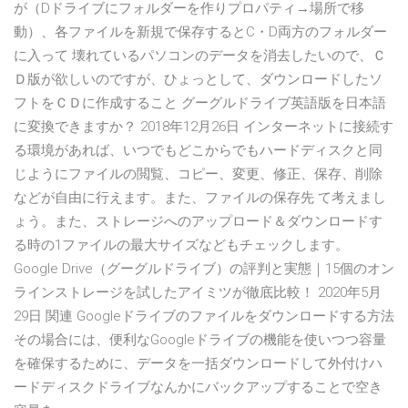
が（Dドライブにフォルダーを作りプロパティ→場所で移
動）、各ファイルを新規で保存するとC・D両方のフォルダー
に入って 壊れているパソコンのデータを消去したいので、Ｃ
Ｄ版が欲しいのですが、ひょっとして、ダウンロードしたソ
フトをＣＤに作成すること グーグルドライブ英語版を日本語
に変換できますか？ 2018年12月26日 インターネットに接続す
る環境があれば、いつでもどこからでもハードディスクと同
じようにファイルの閲覧、コピー、変更、修正、保存、削除
などが自由に行えます。また、ファイルの保存先 て考えまし
ょう。また、ストレージへのアップロード＆ダウンロードす
る時の1ファイルの最大サイズなどもチェックします。
Google Drive（グーグルドライブ）の評判と実態｜15個のオン
ラインストレージを試したアイミツが徹底比較！ 2020年5月
29日 関連 Googleドライブのファイルをダウンロードする方法
その場合には、便利なGoogleドライブの機能を使いつつ容量
を確保するために、データを一括ダウンロードして外付けハ
ードディスクドライブなんかにバックアップすることで空き