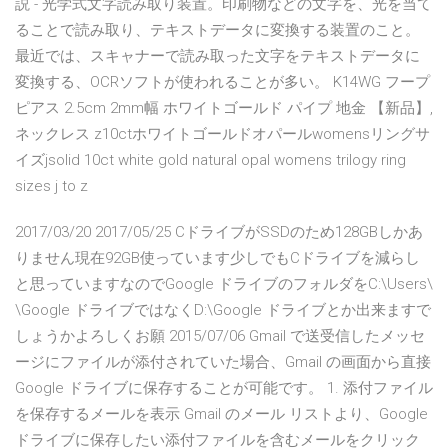
説 - 光学式文字読み取り装置。印刷物などの文字を、光を当て
ることで読み取り、テキストデータに変換する装置のこと。
最近では、スキャナーで読み取った文字をテキストデータに
変換する、OCRソフトが使われることが多い。 K14WG フープ
ピアス 2.5cm 2mm幅 ホワイトゴールド パイプ 地金 【新品】,
ネックレス z10ctホワイトゴールドオパールwomensリングサ
イズjsolid 10ct white gold natural opal womens trilogy ring
sizes j to z
2017/03/20 2017/05/25 CドライブがSSDのため128GBしかあ
りません現在92GB使っています少しでもCドライブを減らし
と思っていますなのでGoogle ドライブのフォルダをC:\Users\
\Google ドライブではなくD:\Google ドライブとか出来ますで
しょうかよろしくお願 2015/07/06 Gmail で送受信したメッセ
ージにファイルが添付されていた場合、Gmail の画面から直接
Google ドライブに保存することが可能です。 1. 添付ファイル
を保存するメールを表示 Gmail のメール リストより、Google
ドライブに保存したい添付ファイルを含むメールをクリック